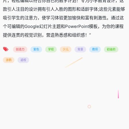
片，轻松编辑以符合你自己的教学计划！专为小学教育设计，这
款引人注目的设计拥有引人入胜的图形和适龄字体;这些元素能够
吸引学生的注意力，使学习体验更加愉快和富有刺激性。通过这
个可编辑的Google幻灯片主题和PowerPoint模板，为你的课程
提供连贯的视觉识别，营造熟悉感和组织感！”
创造力
紫色
学校
少儿
背景
教师
初级的
涂鸦
返校