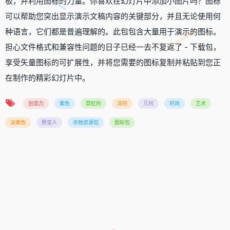
板，并利用图标的力量。你喜欢在幻灯片中添加小图片吗？图标
可以帮助您突出显示演示文稿内容的关键部分，并且无论使用何
种语言，它们都是普遍理解的。此包包含大量用于演示的图标。
担心文件格式和兼容性问题的日子已经一去不复返了 - 下载包，
享受矢量图标的可扩展性，并将您需要的图标复制并粘贴到您正
在制作的精彩幻灯片中。
创造力
紫色
霓虹的
凉的
几何
时尚
艺术
淡黄色
野蛮人
衣物资源包
图标包