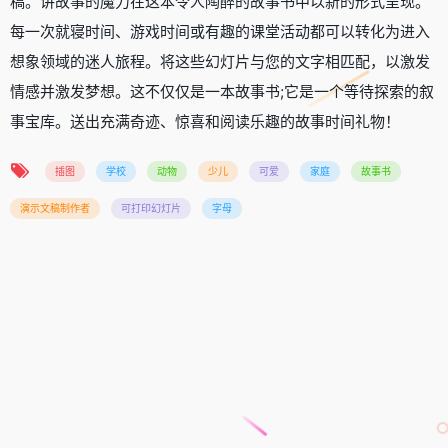
稿。讲故事的魔力在这本令人陶醉的故事书中以新的形式呈现。
每一次就寝时间、游戏时间或有趣的课堂活动都可以转化为进入
想象领域的迷人旅程。将这些幻灯片与您的文字相匹配，以激发
情感并激发梦想。这不仅仅是一本故事书;它是一个等待探索的叙
事宝库。送出充满奇迹、惊喜和阅读乐趣的故事时间礼物！
插图
学校
动物
少儿
可爱
家庭
故事书
演示文稿制作者
可打印幻灯片
字母