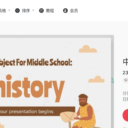
风格
排序
教程
会员
2
分
日期