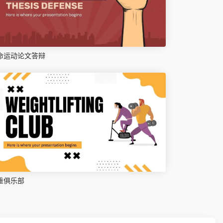
命运动论文答辩
重俱乐部