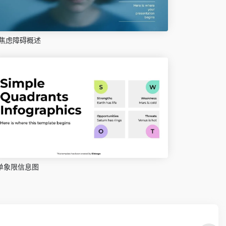
焦虑障碍概述
单象限信息图