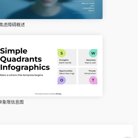
焦虑障碍概述
单象限信息图