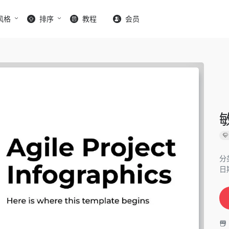
风格
排序
教程
会员
分
日期