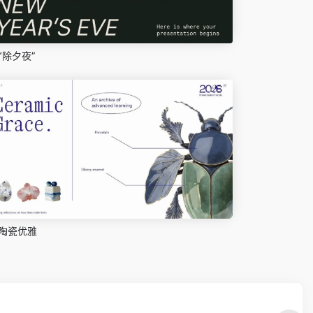
“除夕夜”
陶瓷优雅