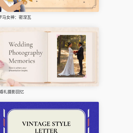
罗马女神：密涅瓦
婚礼摄影回忆