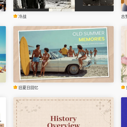
冷战
古
旧夏日回忆